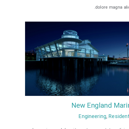
dolore magna ali
New England Mari
Engineering
,
Resident