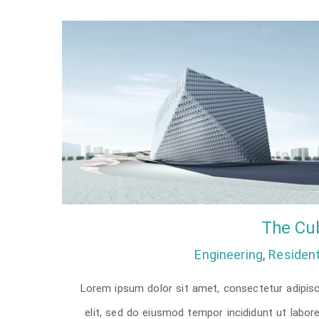
The Cu
Engineering
,
Resident
Lorem ipsum dolor sit amet, consectetur adipisc
The Cube
elit, sed do eiusmod tempor incididunt ut labor