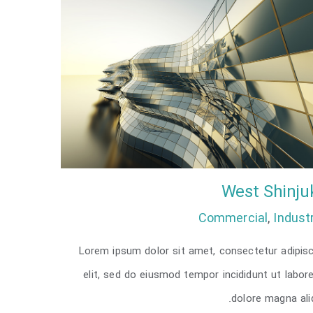
West Shinju
Commercial
,
Industr
Lorem ipsum dolor sit amet, consectetur adipisc
West Shinjuku
elit, sed do eiusmod tempor incididunt ut labor
dolore magna ali