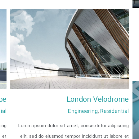
be
London Velodrome
ial
Engineering
,
Residential
ing
Lorem ipsum dolor sit amet, consectetur adipiscing
London Velodrome
e et
elit, sed do eiusmod tempor incididunt ut labore et