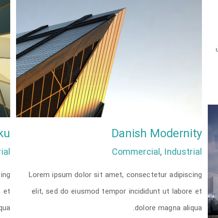
ku
Danish Modernity
ial
Commercial
,
Industrial
ing
Lorem ipsum dolor sit amet, consectetur adipiscing
Danish Modernity
e et
elit, sed do eiusmod tempor incididunt ut labore et
qua.
dolore magna aliqua.