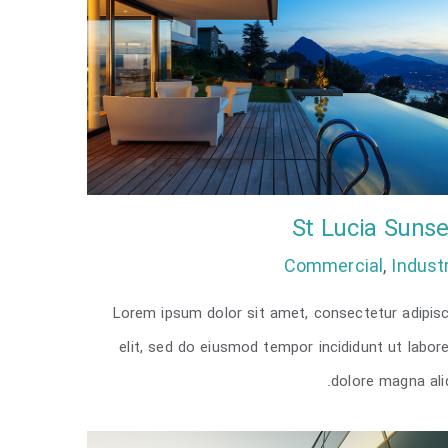
St Lucia Sunse
Commercial
,
Industr
Lorem ipsum dolor sit amet, consectetur adipisc
St Lucia Sunsets
elit, sed do eiusmod tempor incididunt ut labor
dolore magna ali