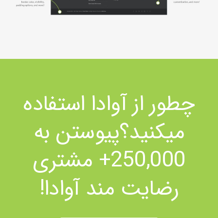
چطور از آوادا استفاده
میکنید؟پیوستن به
250,000+ مشتری
رضایت مند آوادا!