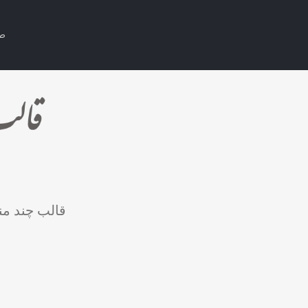
صف
قالب چند من