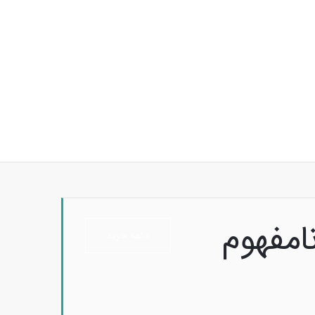
امفهوم
دکمه خرید