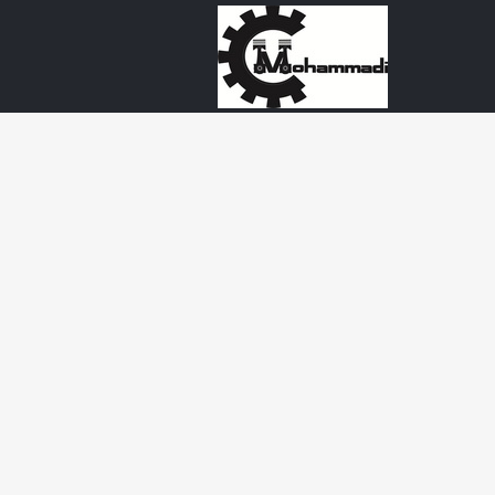
Ski
t
conten