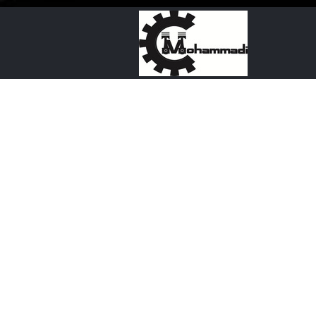
شرکت آکام موتور فرابین
(محمدی)