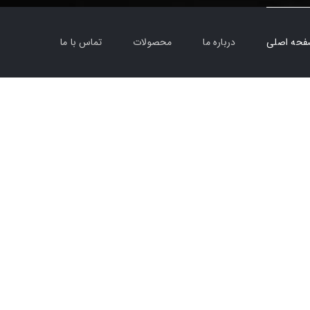
حه اصلی
درباره ما
محصولات
تماس با ما
به کار خود ادامه داده و بعد از مدتی وارد شاخه
راهسازی شده و با فروش و واردات مستقیم
قطعات ماشین آلات راهسازی cummins
مدل های
KT