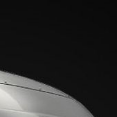
Ski
t
conten