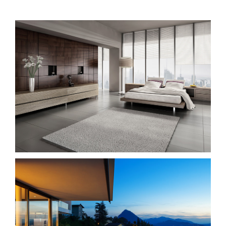
توربو