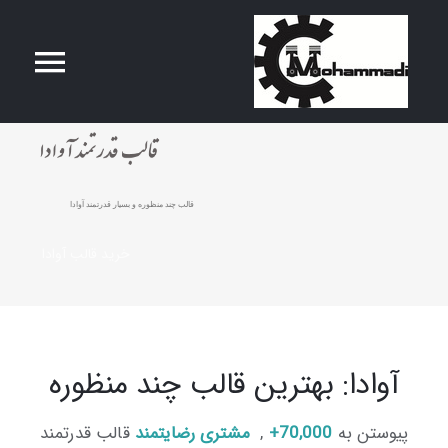
Ski
t
ggle
conten
صفحه اصلی
tion
درباره ما
قالب چند منظوره و بسیار قدرتمند آوادا
خرید قالب آوادا
محصولات
تماس با ما
آوادا: بهترین قالب چند منظوره
پیوستن به
70,000+
,
مشتری رضایتمند
قالب قدرتمند